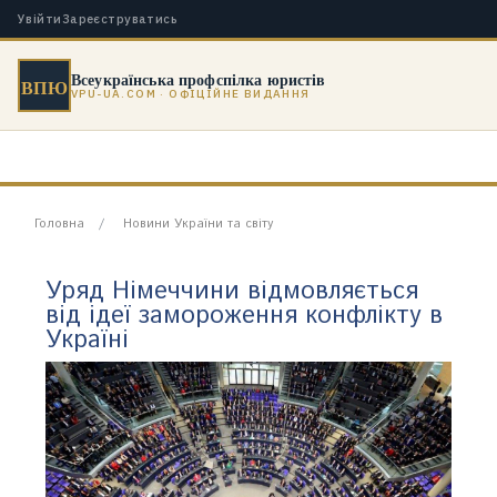
Увійти
Зареєструватись
Всеукраїнська профспілка юристів
ВПЮ
VPU-UA.COM · ОФІЦІЙНЕ ВИДАННЯ
Головна
Новини України та світу
Уряд Німеччини відмовляється
від ідеї замороження конфлікту в
Україні