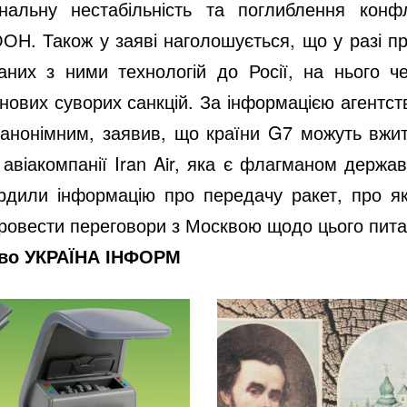
нальну нестабільність та поглиблення конф
ОН. Також у заяві наголошується, що у разі 
заних з ними технологій до Росії, на нього 
нових суворих санкцій. За інформацією агентст
нонімним, заявив, що країни G7 можуть вжити 
авіакомпанії Iran Air, яка є флагманом державн
дили інформацію про передачу ракет, про як
ровести переговори з Москвою щодо цього пита
тво УКРАЇНА ІНФОРМ