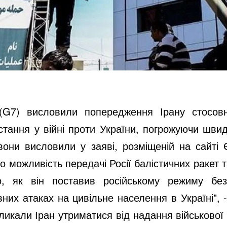
 (G7) висловили попередження Ірану стосовн
стання у війні проти України, погрожуючи шви
 вони висловили у заяві, розміщеній на сайті
 можливість передачі Росії балістичних ракет т
, як він поставив російському режиму безпі
их атаках на цивільне населення в Україні", -
ликали Іран утриматися від надання військової 