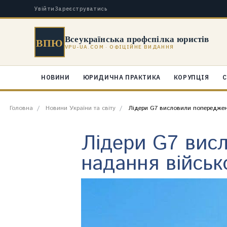
Увійти
Зареєструватись
Всеукраїнська профспілка юристів
ВПЮ
VPU-UA.COM · ОФІЦІЙНЕ ВИДАННЯ
НОВИНИ
ЮРИДИЧНА ПРАКТИКА
КОРУПЦІЯ
С
Головна
Новини України та світу
Лідери G7 висловили попередженн
Лідери G7 вис
надання військ