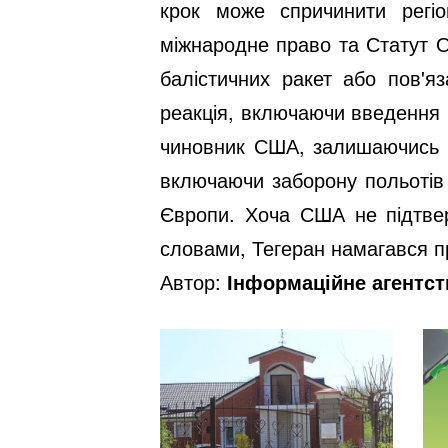
крок може спричинити регіо
міжнародне право та Статут О
балістичних ракет або пов'я
реакція, включаючи введення 
чиновник США, залишаючись а
включаючи заборону польотів 
Європи. Хоча США не підтвер
словами, Тегеран намагався п
Автор:
Інформаційне агентс