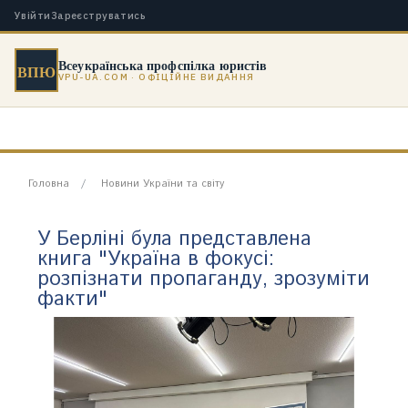
Увійти
Зареєструватись
Всеукраїнська профспілка юристів
ВПЮ
VPU-UA.COM · ОФІЦІЙНЕ ВИДАННЯ
Головна
Новини України та світу
У Берліні була представлена
книга "Україна в фокусі:
розпізнати пропаганду, зрозуміти
факти"