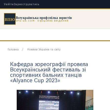
Увійти
Зареєструватись
Всеукраїнська профспілка юристів
ВПЮ
VPU-UA.COM · ОФІЦІЙНЕ ВИДАННЯ
Головна
Новини України та світу
Кафедра хореографії провела
Всеукраїнський фестиваль зі
спортивних бальних танців
«Alyance Cup 2023»