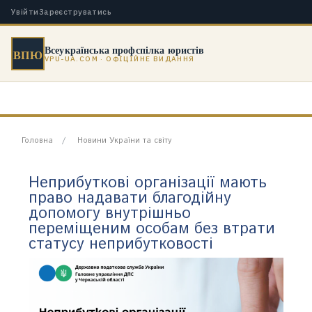
Увійти
Зареєструватись
Всеукраїнська профспілка юристів
ВПЮ
VPU-UA.COM · ОФІЦІЙНЕ ВИДАННЯ
Головна
Новини України та світу
Неприбуткові організації мають
право надавати благодійну
допомогу внутрішньо
переміщеним особам без втрати
статусу неприбутковості