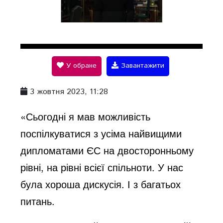
P
l
У обране
Завантажити
a
3 жовтня 2023, 11:28
y
«Сьогодні я мав можливість
поспілкуватися з усіма найвищими
V
дипломатами ЄС на двосторонньому
рівні, на рівні всієї спільноти. У нас
i
була хороша дискусія. І з багатьох
питань.
d