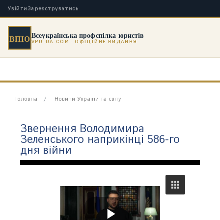
Увійти
Зареєструватись
Всеукраїнська профспілка юристів
ВПЮ
VPU-UA.COM · ОФІЦІЙНЕ ВИДАННЯ
Головна
Новини України та світу
Звернення Володимира
Зеленського наприкінці 586-го
дня війни