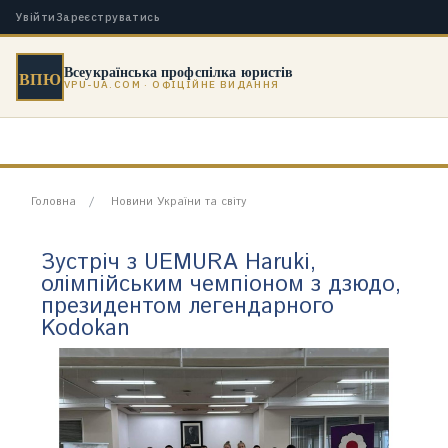
Увійти
Зареєструватись
Всеукраїнська профспілка юристів
ВПЮ
VPU-UA.COM · ОФІЦІЙНЕ ВИДАННЯ
Головна
Новини України та світу
Зустріч з UEMURA Haruki,
олімпійським чемпіоном з дзюдо,
президентом легендарного
Kodokan