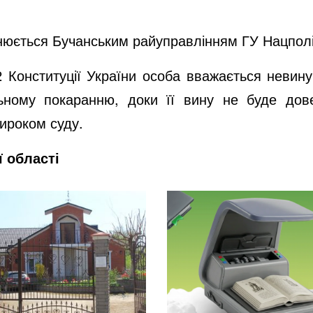
юється Бучанським райуправлінням ГУ Нацполіці
62 Конституції України особа вважається невину
ьному покаранню, доки її вину не буде дов
ироком суду.
ї області