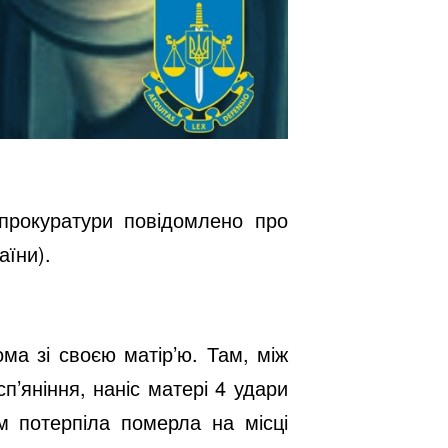
 прокуратури повідомлено про
аїни).
ма зі своєю матір’ю. Там, між
п’яніння, наніс матері 4 удари
м потерпіла померла на місці