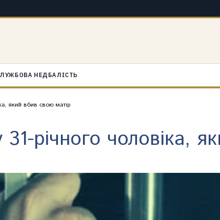
ЛУЖБОВА НЕДБАЛІСТЬ
ка, який вбив свою матір
у 31-річного чоловіка, я