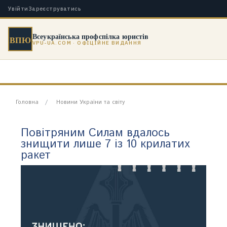
Увійти
Зареєструватись
Всеукраїнська профспілка юристів
ВПЮ
VPU-UA.COM · ОФІЦІЙНЕ ВИДАННЯ
Головна
Новини України та світу
Повітряним Силам вдалось
знищити лише 7 із 10 крилатих
ракет