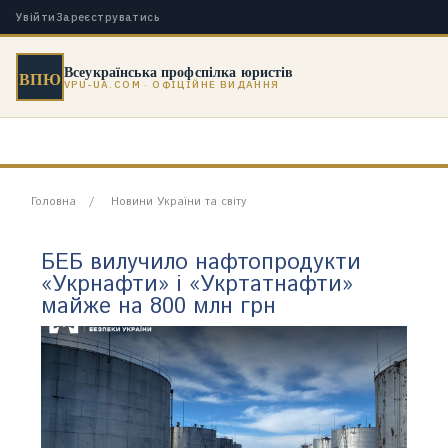
Увійти
Зареєструватись
Всеукраїнська профспілка юристів
ВПЮ
VPU-UA.COM · ОФІЦІЙНЕ ВИДАННЯ
Головна
Новини України та світу
БЕБ вилучило нафтопродукти
«Укрнафти» і «Укртатнафти»
майже на 800 млн грн