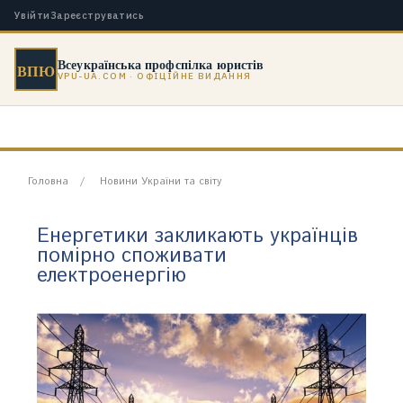
Увійти
Зареєструватись
Всеукраїнська профспілка юристів
ВПЮ
VPU-UA.COM · ОФІЦІЙНЕ ВИДАННЯ
Головна
Новини України та світу
Енергетики закликають українців
помірно споживати
електроенергію