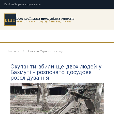
Увійти
Зареєструватись
Всеукраїнська профспілка юристів
ВПЮ
VPU-UA.COM · ОФІЦІЙНЕ ВИДАННЯ
Головна
Новини України та світу
Окупанти вбили ще двох людей у
Бахмуті - розпочато досудове
розслідування