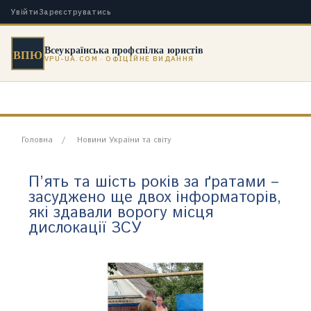
Увійти
Зареєструватись
Всеукраїнська профспілка юристів
ВПЮ
VPU-UA.COM · ОФІЦІЙНЕ ВИДАННЯ
Головна
Новини України та світу
П’ять та шість років за ґратами –
засуджено ще двох інформаторів,
які здавали ворогу місця
дислокації ЗСУ