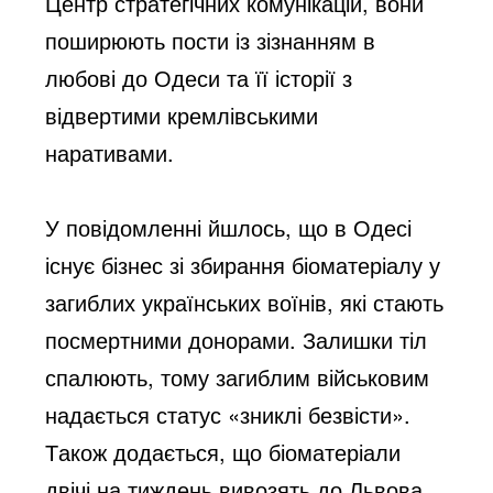
Центр стратегічних комунікацій, вони 
поширюють пости із зізнанням
 в 
любові до Одеси та її історії з 
відвертими кремлівськими 
наративами.
У повідомленні йшлось, що в Одесі 
існує бізнес зі збирання біоматеріалу
 у 
загиблих українських воїнів, які стають 
посмертними донорами. Залишки тіл 
спалюють
,
тому
загиблим військовим 
надається статус «зниклі безвісти». 
Також додається, що біоматеріали
двічі на тиждень вивозять до Львова.