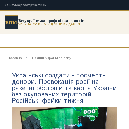
Увійти
Зареєструватись
Всеукраїнська профспілка юристів
ВПЮ
VPU-UA.COM · ОФІЦІЙНЕ ВИДАННЯ
Головна
Новини України та світу
Українські солдати - посмертні
донори. Провокація росії на
ракетні обстріли та карта України
без окупованих територій.
Російські фейки тижня