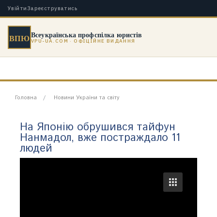
Увійти
Зареєструватись
Всеукраїнська профспілка юристів
ВПЮ
VPU-UA.COM · ОФІЦІЙНЕ ВИДАННЯ
Головна
Новини України та світу
На Японію обрушився тайфун
Нанмадол, вже постраждало 11
людей