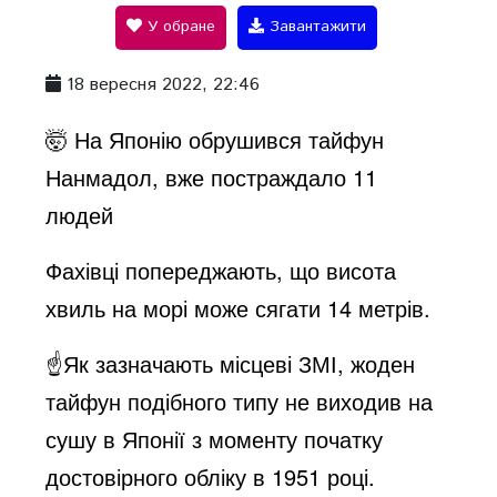
V
У обране
Завантажити
18 вересня 2022, 22:46
i
🤯 На Японію обрушився тайфун
d
Нанмадол, вже постраждало 11
людей
e
Фахівці попереджають, що висота
хвиль на морі може сягати 14 метрів.
o
☝️Як зазначають місцеві ЗМІ, жоден
тайфун подібного типу не виходив на
сушу в Японії з моменту початку
достовірного обліку в 1951 році.