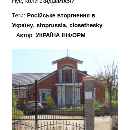
Нус, коли скидаємося?
d
Теги:
Російське вторгнення в
Україну, stoprussia, closethesky
e
Автор:
УКРАЇНА ІНФОРМ
o