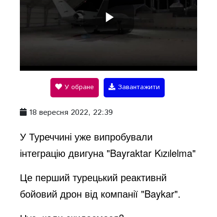
P
l
У обране
Завантажити
a
18 вересня 2022, 22:39
y
У Туреччині уже випробували
інтеграцію двигуна "Bayraktar Kızılelma"
V
Це перший турецький реактивнй
бойовий дрон від компанії "Baykar".
i