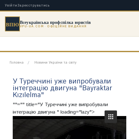
Увійти
Зареєструватись
Всеукраїнська профспілка юристів
ВПЮ
VPU-UA.COM · ОФІЦІЙНЕ ВИДАННЯ
Головна
Новини України та світу
У Туреччині уже випробували
інтеграцію двигуна "Bayraktar
Kızılelma"
""="" title="У Туреччині уже випробували
інтеграцію двигуна " loading="lazy">