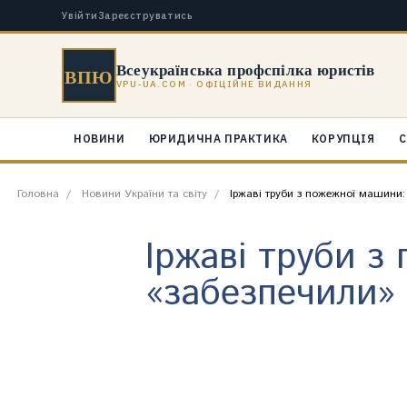
Увійти
Зареєструватись
Всеукраїнська профспілка юристів
ВПЮ
VPU-UA.COM · ОФІЦІЙНЕ ВИДАННЯ
НОВИНИ
ЮРИДИЧНА ПРАКТИКА
КОРУПЦІЯ
С
Головна
Новини України та світу
Іржаві труби з пожежної машини:
Іржаві труби з
«забезпечили»