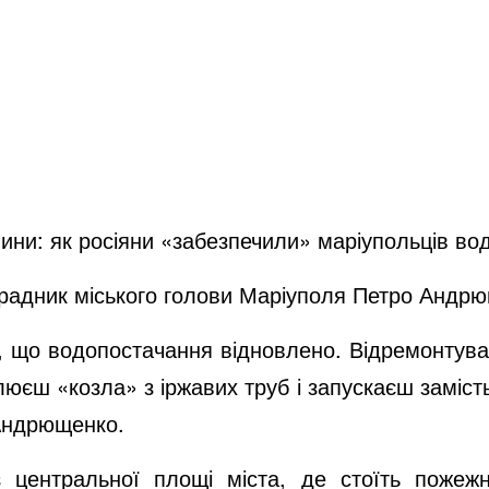
шини: як росіяни «забезпечили» маріупольців во
 радник міського голови Маріуполя Петро Андр
е, що водопостачання відновлено. Відремонтувал
юєш «козла» з іржавих труб і запускаєш заміст
 Андрющенко.
 з центральної площі міста, де стоїть поже