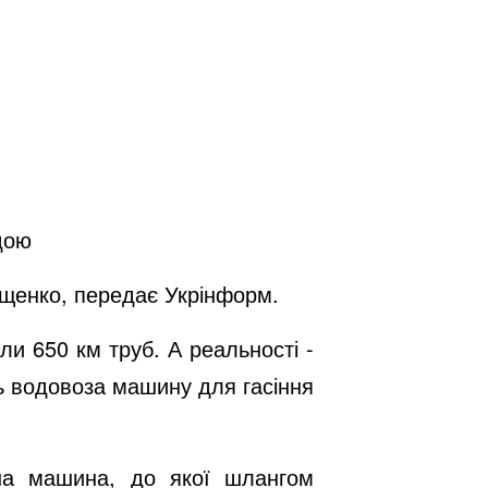
дою
ющенко, передає Укрінформ.
и 650 км труб. А реальності -
ь водовоза машину для гасіння
жна машина, до якої шлангом