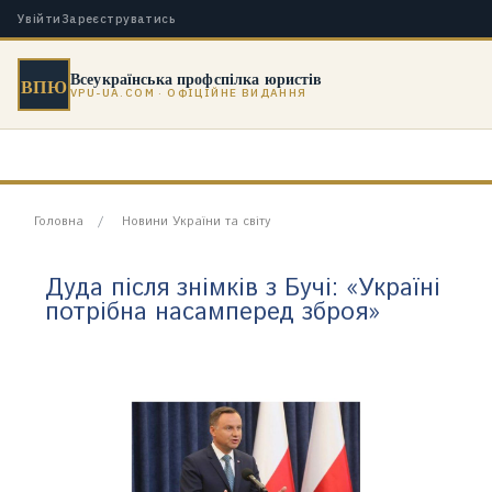
Увійти
Зареєструватись
Всеукраїнська профспілка юристів
ВПЮ
VPU-UA.COM · ОФІЦІЙНЕ ВИДАННЯ
Головна
Новини України та світу
Дуда після знімків з Бучі: «Україні
потрібна насамперед зброя»