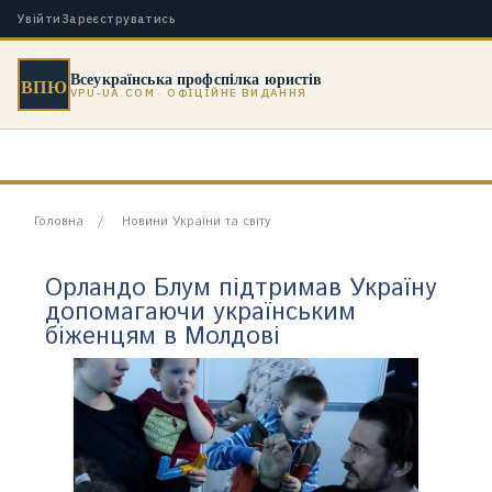
Увійти
Зареєструватись
Всеукраїнська профспілка юристів
ВПЮ
VPU-UA.COM · ОФІЦІЙНЕ ВИДАННЯ
Головна
Новини України та світу
Орландо Блум підтримав Україну
допомагаючи українським
біженцям в Молдові