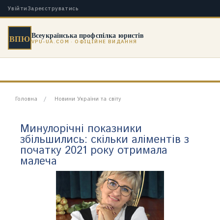
Увійти
Зареєструватись
Всеукраїнська профспілка юристів
ВПЮ
VPU-UA.COM · ОФІЦІЙНЕ ВИДАННЯ
Головна
Новини України та світу
Минулорічні показники
збільшились: скільки аліментів з
початку 2021 року отримала
малеча