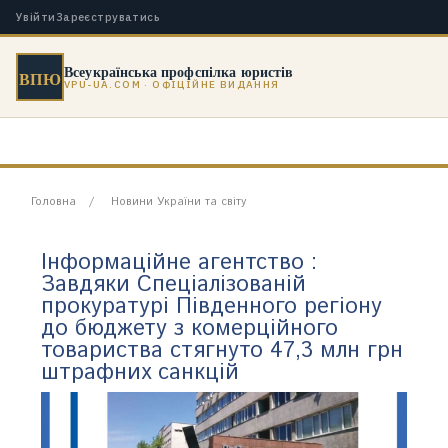
Увійти
Зареєструватись
Всеукраїнська профспілка юристів
ВПЮ
VPU-UA.COM · ОФІЦІЙНЕ ВИДАННЯ
Головна
Новини України та світу
Інформаційне агентство :
Завдяки Спеціалізованій
прокуратурі Південного регіону
до бюджету з комерційного
товариства стягнуто 47,3 млн грн
штрафних санкцій