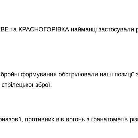
ЕВЕ та КРАСНОГОРІВКА найманці застосували ру
ройні формування обстрілювали наші позиції з 
стрілецької зброї.
зов’ї, противник вів вогонь з гранатометів різн