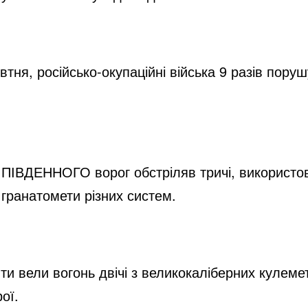
тня, російсько-окупаційні війська 9 разів пор
ля ПІВДЕННОГО ворог обстріляв тричі, використо
 гранатомети різних систем.
вели вогонь двічі з великокаліберних кулеметі
ої.