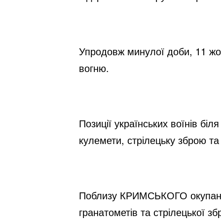
Упродовж минулої доби, 11 жов
вогню.
Позиції українських воїнів бі
кулемети, стрілецьку зброю та
Поблизу КРИМСЬКОГО окупанти 
гранатометів та стрілецької збр