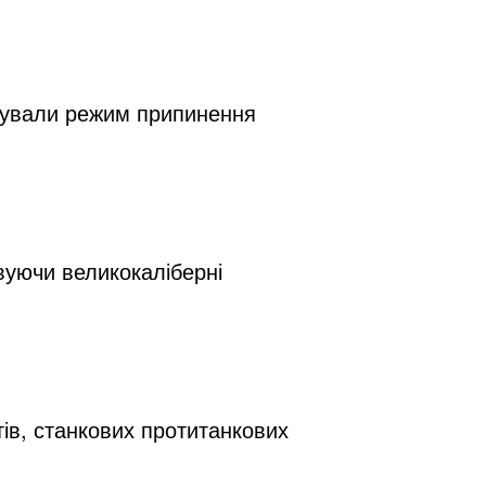
ушували режим припинення 
вуючи великокаліберні 
в, станкових протитанкових 