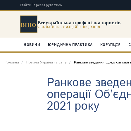
Увійти
Зареєструватись
Всеукраїнська профспілка юристів
ВПЮ
VPU-UA.COM · ОФІЦІЙНЕ ВИДАННЯ
НОВИНИ
ЮРИДИЧНА ПРАКТИКА
КОРУПЦІЯ
С
Головна
Новини України та світу
Ранкове зведення щодо ситуації в
Ранкове зведен
операції Об’єд
2021 року