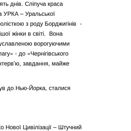
ять днів. Сліпуча краса
та УРКА – Уральської
олісткою з роду Борджигінів -
ої жінки в світі. Вона
, уславленою ворогуючими
агу» - до «Чернігівського
інтерв’ю, завдання, майже
був до Нью-Йорка, сталися
 Нової Цивілізації – Штучний