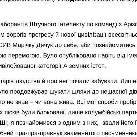
борантів Штучного Інтелекту по команді з Аріз
м ворогів прогресу й нової цивілізації всесвітн
В Марічку Дячук до себе, аби познайомитись з
товою перемогою. Було опубліковано навіть від ім
вілейованої категорії А земних істот.
арів людства й про неї почали забувати. Лише 
 тупо продовжував шукати шляхи до нещасної дів
то не знав – чи вона жива. Всі мої спроби пробр
чих пісків були блоковані, лише колумбійські пар
І; я познайомився з одним з них, звали його Г
бний пра-пра-правнук знаменитого письменника