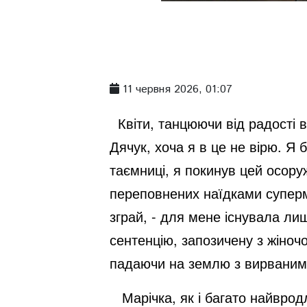
11 червня 2026, 01:07
Квіти, танцюючи від радості 
Дячук, хоча я в це не вірю. Я
таємниці, я покинув цей осоруж
переповнених наїдками суперма
зграй, - для мене існувала ли
сентенцію, запозичену з жіночо
падаючи на землю з вирваним
Марічка, як і багато найвродл