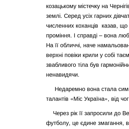
козацькому містечку на Чернігі
землі. Серед усіх гарних дівча
численних коханців казав, що 
проміння. І справді – вона люб
На її обличчі, наче намальова
верхні повіки крили у собі та
звабливого тіла був гармонійн
ненавидячи.
Недаремно вона стала символо
талантів «Міс Україна», від чог
Через рік її запросили до Вен
футболу, це єдине змагання, в