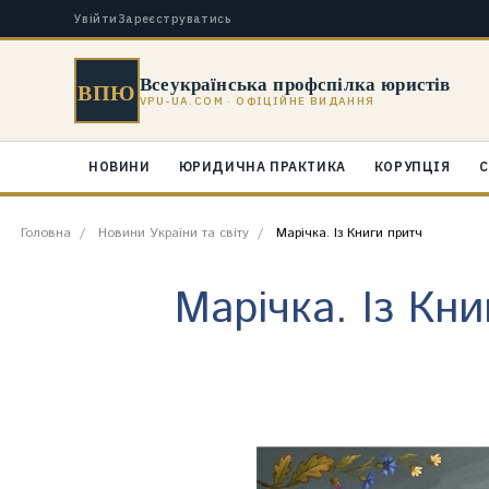
Увійти
Зареєструватись
Всеукраїнська профспілка юристів
ВПЮ
VPU-UA.COM · ОФІЦІЙНЕ ВИДАННЯ
НОВИНИ
ЮРИДИЧНА ПРАКТИКА
КОРУПЦІЯ
С
Головна
Новини України та світу
Марічка. Із Книги притч
Марічка. Із Кн