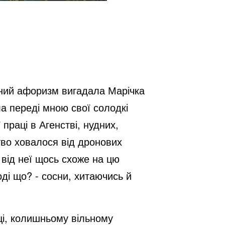
чний афоризм вигадала Марічка
ла переді мною свої солодкі
 праці в Агенстві, нудних,
тво ховалося від дронових
 від неї щось схоже на цю
оді що? - сосни, хитаючись й
ці, колишньому вільному