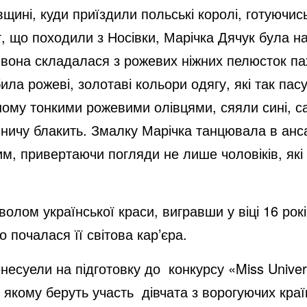
вщині, куди приїздили польські королі, готуючис
т, що походили з Носівки, Марічка Дячук була на
вона складалася з рожевих ніжних пелюсток паху
ила рожеві, золотаві кольори одягу, які так пас
ному тонкими рожевими олівцями, сяяли сині, сам
ємничу блакить. Змалку Марічка танцювала в анса
им, привертаючи погляди не лише чоловіків, які 
м української краси, вигравши у віці 16 років
о почалася її світова кар’єра.
есуели на підготовку до конкурсу «Miss Univers
 якому беруть участь дівчата з ворогуючих країн