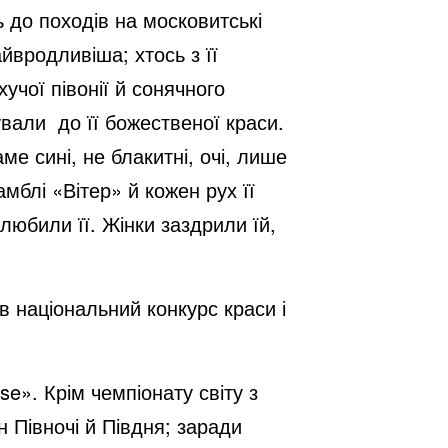
ь до походів на московитські
йвродливіша; хтось з її
чої півонії й сонячного
ували до її божественої краси.
е сині, не блакитні, очі, лише
мблі «Вітер» й кожен рух її
любили її. Жінки заздрили їй,
 національний конкурс краси і
e». Крім чемпіонату світу з
 Півночі й Півдня; заради