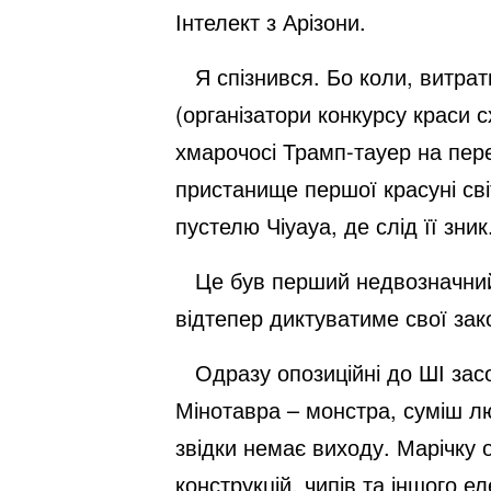
Інтелект з Арізони.
Я спізнився. Бо коли, витрати
(організатори конкурсу краси 
хмарочосі Трамп-тауер на перет
пристанище першої красуні сві
пустелю Чіуауа, де слід її зник
Це був перший недвозначний 
відтепер диктуватиме свої за
Одразу опозиційні до ШІ засо
Мінотавра – монстра, суміш лю
звідки немає виходу. Марічку
конструкцій, чипів та іншого 