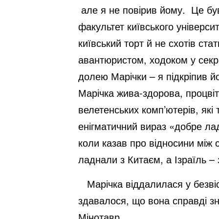
але я не повірив йому. Це був
факультет київського університ
київський торт й не схотів с
авантюристом, ходоком у секре
долею Марічки – я підкріпив й
Марічка жива-здорова, процвіт
велетенських комп’ютерів, як
енігматичний вираз «добре ла
коли казав про відносини між
ладнали з Китаєм, а Ізраїль –
Марічка віддалилася у безвіс
здавалося, що вона справді зни
Мінотавр.