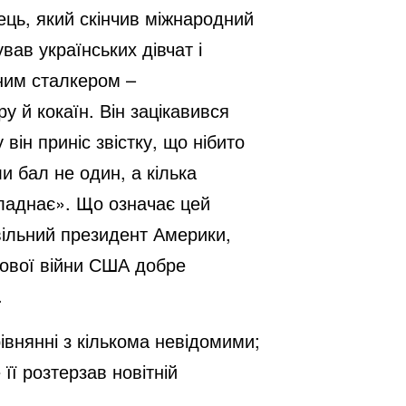
ець, який скінчив міжнародний
вав українських дівчат і
еним сталкером –
у й кокаїн. Він зацікавився
ін приніс звістку, що нібито
и бал не один, а кілька
 ладнає». Що означає цей
ільний президент Америки,
тової війни США добре
.
внянні з кількома невідомими;
її розтерзав новітній