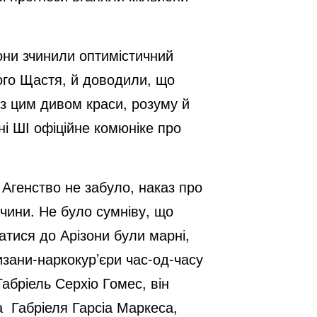
они зчинили оптимістичний
ього Щастя, й доводили, що
 цим дивом краси, розуму й
ені ШІ офіційне комюніке про
Агенство не забуло, наказ про
чини. Не було сумніву, що
атися до Арізони були марні,
тизани-наркокур’єри час-од-часу
абріель Серхіо Гомес, він
 Габріеля Гарсіа Маркеса,