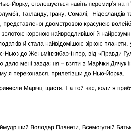
Нью-Йорку, оголошується навіть перемир’я на п’
олумбії, Таїланду, Ірану, Сомалі, Нідерландів 
ії, представленої двометровою красунею-волейб
 золотою короною найвродливішої й найрозумніш
податків й стала найвідомішою зіркою планети
кс-Ньюз до Женьмінжибао-Інтер, від «Правди Гул
во дало мені завдання – взяти в Марічки Дячук 
му я переконався, прилетівши до Нью-Йорка.
ринесли Марічці щастя. На той час, коли я при
мудріший Володар Планети, Всемогутній Батько