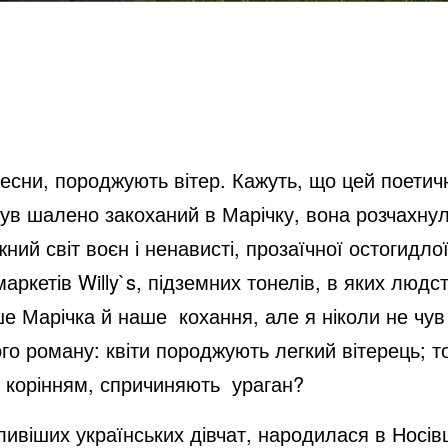
весни, породжують вітер. Кажуть, що цей поети
 був шалено закоханий в Марічку, вона розчахну
ний світ воєн і ненависті, прозаїчної остогидлої
ркетів Willy`s, підземних тонелів, в яких людс
ше Марічка й наше кохання, але я ніколи не чув
го роману: квіти породжують легкий вітерець; т
 корінням, спричиняють ураган?
ивіших українських дівчат, народилася в Носів