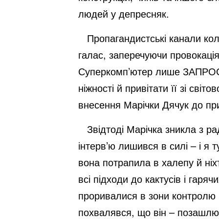
людей у депресняк.
Пропагандистські канали кола
галас, заперечуючи провокація
Суперкомп’ютер лише ЗАПРОСИ
ніжності й привітати її зі сві
внесення Марічки Дячук до при
Звідтоді Марічка зникла з рад
інтерв’ю лишився в силі – і я
вона потрапила в халепу й ніх
всі підходи до кактусів і гаря
проривалися в зони контролю Ш
похвалявся, що він – позашлю