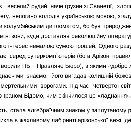
 веселий рудий, наче грузин зі Сванетії, хлоп
ету, непогано володів українською мовою, згаду
тати колумбійським дипломатом, бо був природж
тні зони, куди доставляв революційну літератур
ого інтерес немалою сумою грошей. Одного разу в
ає серед суперкомп’ютерів (бо в Арізоні правил
і творили ПБ – Правляче Бюро), з якими «добре
днає» ми знаємо: його вигадав колишній божев
 смертельними ворогами. Під час Четвертої сві
 з Іраном.Відомо, чим скінчилося це «ладнання»
ть, стала алгебраїчним знаком у заплутаному рі
кла в жахливому лабіринті арізонської вежі, де 