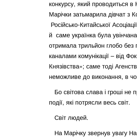
конкурсу, який проводиться в 
Марічки затьмарила дівчат з К
Російсько-Китайської Асоціац
й саме українка була увінчана
отримала трильйон глобо без 
каналами комунікації – від Фо
Князівства»; саме тоді Агенст
неможливе до виконання, в чо
Бо світова слава і гроші не п
події, які потрясли весь світ.
Світ людей.
На Марічку звернув увагу Най