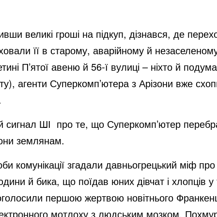
вши великі гроші на підкуп, дізнався, де пере
сховали її в старому, аварійному й незаселеном
ині П’ятої авеню й 56-ї вулиці – ніхто й подума
ту), агенти Суперкомп’ютера з Арізони вже схоп
.
сигнал ШІ про те, що Суперкомп’ютер перебр
кони землянам.
би комунікації згадали давньогрецький міф про
дини й бика, що поїдав юних дівчат і хлопців у
 оголосили першою жертвою новітнього Франкен
електронного мотлоху з людським мозком. Похму