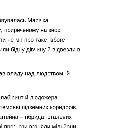
ховувалась Марічка
у, приреченому на знос
ти не міг про таке вбоге
или бідну дівчину й відвезли в
ав владу над людством й
 лабіринт й людожера
 темряві підземних коридорів,
штейна – гібрида сталевих
рі прогнози вганяли мільйони