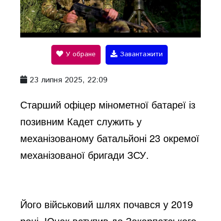
P
l
У обране
Завантажити
a
23 липня 2025, 22:09
y
Старший офіцер мінометної батареї із
позивним Кадет служить у
V
механізованому батальйоні 23 окремої
механізованої бригади ЗСУ.
i
d
Його військовий шлях почався у 2019
році. Юнак вступив до Закарпатського