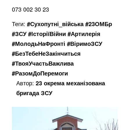
073 002 30 23
Теги:
#Сухопутні_війська #23ОМБр
#ЗСУ #ІсторіїВійни #Артилерія
#МолодьНаФронті #ВіримоЗСУ
#БезТебеНеЗакінчиться
#ТвояУчастьВажлива
#РазомДоПеремоги
Автор:
23 окрема механізована
бригада ЗСУ