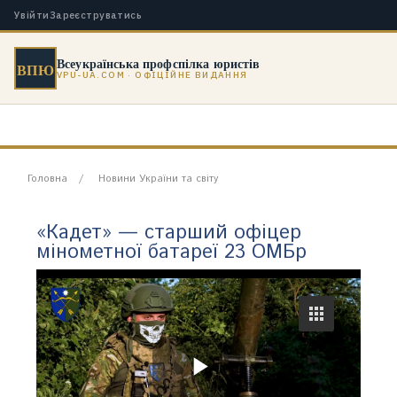
Увійти
Зареєструватись
Всеукраїнська профспілка юристів
ВПЮ
VPU-UA.COM · ОФІЦІЙНЕ ВИДАННЯ
Головна
Новини України та світу
«Кадет» — старший офіцер
мінометної батареї 23 ОМБр