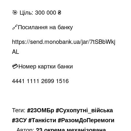
🎯 Ціль: 300 000 ₴
🔗Посилання на банку
https://send.monobank.ua/jar/7tSBbWkj
AL
💳Номер картки банки
4441 1111 2699 1516
Теги:
#23ОМБр #Сухопутні_війська
#ЗСУ #Танкісти #РазомДоПеремоги
Автор:
23 окрема механізована