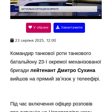
P
l
У обране
Завантажити
a
23 серпня 2025, 12:00
y
Командир танкової роти танкового
батальйону 23-ї окремої механізованої
V
бригади
лейтенант Дмитро Сухина
вийшов на прямий зв’язок у телеефірі.
i
d
Під час включення офіцер розповів
про ситуацію на Новопавлівському