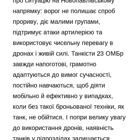
e
напрямку: ворог не полишає спроб
прориву, діє малими групами,
підтримує атаки артилерією та
o
використовує чисельну перевагу в
дронах і живій силі. Танкісти 23 ОМБр
завжди напоготові, грамотно
адаптуються до вимог сучасності,
постійно навчаються, щоб діяти
мобільно й ефективно у випадках,
коли без такої броньованої техніки, як
танк, не обійтися. І попри велику увагу
до використання дронів, наявність
танків у підрозділах залишається