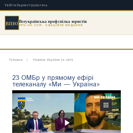
Увійти
Зареєструватись
Всеукраїнська профспілка юристів
ВПЮ
VPU-UA.COM · ОФІЦІЙНЕ ВИДАННЯ
Головна
Новини України та світу
23 ОМБр у прямому ефірі
телеканалу «Ми — Україна»